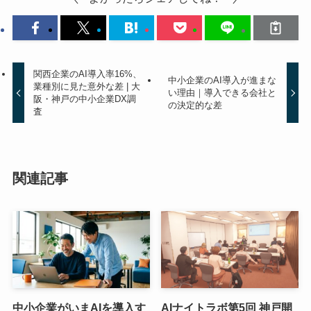
関西企業のAI導入率16%、
中小企業のAI導入が進まな
業種別に見た意外な差 | 大
い理由｜導入できる会社と
阪・神戸の中小企業DX調
の決定的な差
査
関連記事
中小企業がいまAIを導入す
AIナイトラボ第5回 神戸開